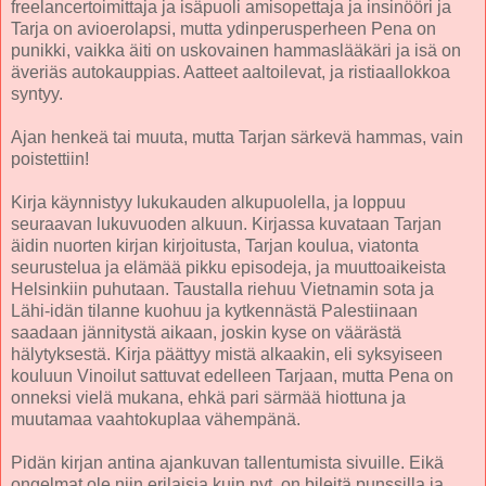
freelancertoimittaja ja isäpuoli amisopettaja ja insinööri ja
Tarja on avioerolapsi, mutta ydinperusperheen Pena on
punikki, vaikka äiti on uskovainen hammaslääkäri ja isä on
äveriäs autokauppias. Aatteet aaltoilevat, ja ristiaallokkoa
syntyy.
Ajan henkeä tai muuta, mutta Tarjan särkevä hammas, vain
poistettiin!
Kirja käynnistyy lukukauden alkupuolella, ja loppuu
seuraavan lukuvuoden alkuun. Kirjassa kuvataan Tarjan
äidin nuorten kirjan kirjoitusta, Tarjan koulua, viatonta
seurustelua ja elämää pikku episodeja, ja muuttoaikeista
Helsinkiin puhutaan. Taustalla riehuu Vietnamin sota ja
Lähi-idän tilanne kuohuu ja kytkennästä Palestiinaan
saadaan jännitystä aikaan, joskin kyse on väärästä
hälytyksestä. Kirja päättyy mistä alkaakin, eli syksyiseen
kouluun Vinoilut sattuvat edelleen Tarjaan, mutta Pena on
onneksi vielä mukana, ehkä pari särmää hiottuna ja
muutamaa vaahtokuplaa vähempänä.
Pidän kirjan antina ajankuvan tallentumista sivuille. Eikä
ongelmat ole niin erilaisia kuin nyt, on bileitä punssilla ja