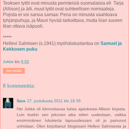
Teoksen tytöt ovat minusta perinteisiä suomalaisia eli Tarja
(Allison) ja äiti, muut tytöt ovat suhteellisen normaaleja.
Pojista ei voi sanoa samaa: Pena on minusta vaahtoava
tyhjänpuhuja, ja Mauri hyvää tarkoittava, mutta liian suuren
tilan ottava isäpuoli.
*****
Hellevi Salmisen (s.1941) myöhäistuotantoa on
Samuel ja
Kekkosen puku
Jokke
klo
9.02
Jaa muille
8 kommenttia:
Sara
27. joulukuuta 2011 klo 18.39
Hei Jokke oli kiinnostavaa lukea ajatuksiasi Allison kirjasta.
Luin itsekin sen jokunen aika sitten uudestaan, vaikka
ensimmäinen lukukerta lapsuudessani oli jo painunut
unholaan. Olen kirjoittanut blogissani Hellevi Salmisesta ja