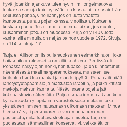
hyvä, jotenkin ajankuva tulee hyvin ilmi, ongelmat ovat
luokassa samoja kuin nykyään, on kiusaajat ja kiusatut. Jos
koulussa pärjää, vinoillaan, jos on uutta vaatetta,
kampausta, puhuu pojan kanssa, vinoillaan. Kukaan ei
koskaan puutu. Jos et muutu, homma jatkuu, jos muutut,
kiusaaminen jatkuu eri muodossa. Kirja on yli 40 vuotta
vanha, sillä minulla on neljäs painos vuodelta 1972. Sivuja
on 114 ja lukuja 17.
Tarja eli Allison on iis pullantuoksunen esimerkkinuori, joka
hoitaa pikku kaksoset ja on kiltti ja ahkera. Pentissä eli
Penassa näkyy ajan henki, hän tupakoi, ja on kiinnostunut
näennäisestä maailmanparannuksesta, muistaen itse
kuitenkin hankkia mankat ja moottoripyörät. Penan äiti pitää
lähetystyötapaamisia ja matkustaa Israeliin, ja poika kritisoi
matkoja maksun kannalta. Näsäviisaana pojalta jää
kokonaiskuvio näkemättä. Paljon rahaa tuohon aikaan kului
kylmän sodan ylläpitämiin varustelukustannuksiin, eikä
yksittäisen ihmisen muutamaan ulkomaan matkaan. Minua
hieman ärsytti penanuoren kovinkin punahenkinen
puolustelu, mikä luultavasti oli ajan muotia. Tarja on
puolestaan isänmaallinen konservatiivi, vaikka äiti on