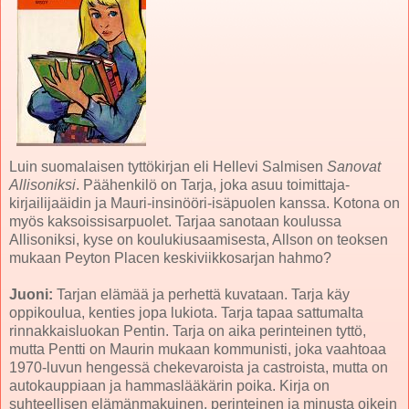
Luin suomalaisen tyttökirjan eli Hellevi Salmisen
Sanovat
Allisoniksi
. Päähenkilö on Tarja, joka asuu toimittaja-
kirjailijaäidin ja Mauri-insinööri-isäpuolen kanssa. Kotona on
myös kaksoissisarpuolet. Tarjaa sanotaan koulussa
Allisoniksi, kyse on koulukiusaamisesta, Allson on teoksen
mukaan Peyton Placen keskiviikkosarjan hahmo?
Juoni:
Tarjan elämää ja perhettä kuvataan. Tarja käy
oppikoulua, kenties jopa lukiota. Tarja tapaa sattumalta
rinnakkaisluokan Pentin. Tarja on aika perinteinen tyttö,
mutta Pentti on Maurin mukaan kommunisti, joka vaahtoaa
1970-luvun hengessä chekevaroista ja castroista, mutta on
autokauppiaan ja hammaslääkärin poika. Kirja on
suhteellisen elämänmakuinen, perinteinen ja minusta oikein