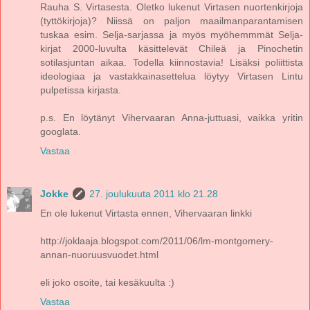
Rauha S. Virtasesta. Oletko lukenut Virtasen nuortenkirjoja
(tyttökirjoja)? Niissä on paljon maailmanparantamisen
tuskaa esim. Selja-sarjassa ja myös myöhemmmät Selja-
kirjat 2000-luvulta käsittelevät Chileä ja Pinochetin
sotilasjuntan aikaa. Todella kiinnostavia! Lisäksi poliittista
ideologiaa ja vastakkainasettelua löytyy Virtasen Lintu
pulpetissa kirjasta.
p.s. En löytänyt Vihervaaran Anna-juttuasi, vaikka yritin
googlata.
Vastaa
Jokke
27. joulukuuta 2011 klo 21.28
En ole lukenut Virtasta ennen, Vihervaaran linkki
http://joklaaja.blogspot.com/2011/06/lm-montgomery-
annan-nuoruusvuodet.html
eli joko osoite, tai kesäkuulta :)
Vastaa