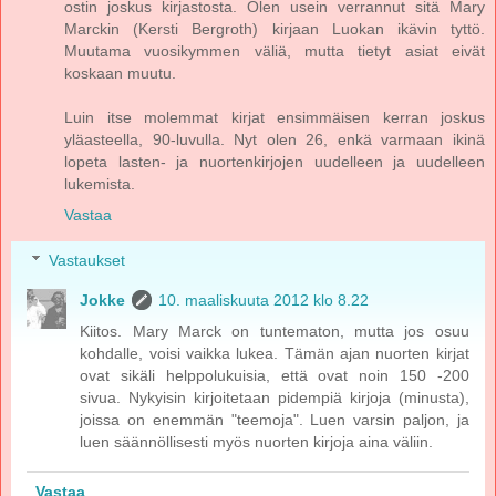
ostin joskus kirjastosta. Olen usein verrannut sitä Mary
Marckin (Kersti Bergroth) kirjaan Luokan ikävin tyttö.
Muutama vuosikymmen väliä, mutta tietyt asiat eivät
koskaan muutu.
Luin itse molemmat kirjat ensimmäisen kerran joskus
yläasteella, 90-luvulla. Nyt olen 26, enkä varmaan ikinä
lopeta lasten- ja nuortenkirjojen uudelleen ja uudelleen
lukemista.
Vastaa
Vastaukset
Jokke
10. maaliskuuta 2012 klo 8.22
Kiitos. Mary Marck on tuntematon, mutta jos osuu
kohdalle, voisi vaikka lukea. Tämän ajan nuorten kirjat
ovat sikäli helppolukuisia, että ovat noin 150 -200
sivua. Nykyisin kirjoitetaan pidempiä kirjoja (minusta),
joissa on enemmän "teemoja". Luen varsin paljon, ja
luen säännöllisesti myös nuorten kirjoja aina väliin.
Vastaa