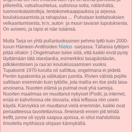
pillereillä, vatsahuuhtelua, uutisissa sotia, nälänhätiä,
luonnonkatastrofeja, lentokonekaappauksia ja arjessa
koulukiusaamista ja rahapulaa ... Puhutaan kotitalouksien
velkaantumisesta, tv:n, auton ja muun tavaran tuputuksesta.
On avioero, ja lapsi ei näe isäänsä.
Mutta Tarja on yhtä pullantuoksuinen pehmo tyttö kuin 2000-
luvun Hämeen-Anttiloiden
Nietos
-sarjassa. Tällaisia tyttöjen
pitää ollakin :) Ongelmahan tulee siitä, että kaikki eivät pysty
täyttämään tätä standardia, esimerkiksi tasapäistävän,
pitkäkestoisen ja raa'an koulukiusaamisen vuoksi.
Tupakointi 1970-luvulla oli sallittua, ongelmana ei pidetä
Pentin tupakointia ja välikaljan juontia. Rivien välistä pojille
sallitaan enemmän kuin tytöille, jota mallia en itse pidä tasa-
arvoisena. Nuorten elämä ja pulmat ovat yhä samoja.
Nuorten maailmaa on muuttanut nykyiset iPodit, ja internet,
enää ei kahviloissa ole slovaria, eikä leffassa niin usein
käydä. Kännykkä on muuttanut vielä enemmän, kaikki ovat
periaatteessa tavoitettavissa. Ilmeisesti ennen piti tehdä
treffit, jonne oli syytä saapua ajoissa, ei ollut mahdollista
ilmoitella myöhässä olojaan kännykällä.